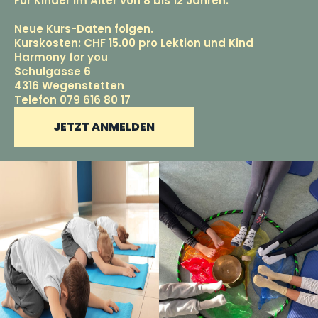
Für Kinder im Alter von 8 bis 12 Jahren.
Neue Kurs-Daten folgen.
Kurskosten: CHF 15.00 pro Lektion und Kind
Harmony for you
Schulgasse 6
4316 Wegenstetten
Telefon 079 616 80 17
JETZT ANMELDEN